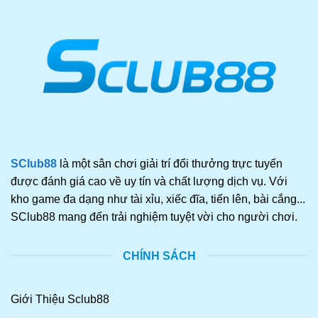
SClub88
là một sân chơi giải trí đổi thưởng trực tuyến
được đánh giá cao về uy tín và chất lượng dịch vụ. Với
kho game đa dạng như tài xỉu, xiếc đĩa, tiến lên, bài cắng...
SClub88 mang đến trải nghiệm tuyệt vời cho người chơi.
CHÍNH SÁCH
Giới Thiệu Sclub88