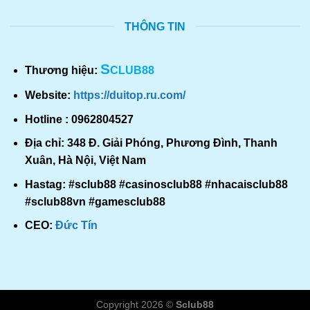
THÔNG TIN
S
Thương hiệu:
CLUB88
Website:
https://duitop.ru.com/
Hotline : 0962804527
Địa chỉ: 348 Đ. Giải Phóng, Phương Đình, Thanh
Xuân, Hà Nội, Việt Nam
Hastag: #sclub88 #casinosclub88 #nhacaisclub88
#sclub88vn #gamesclub88
CEO:
Đức Tín
Copyright 2026 ©
Sclub88