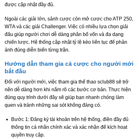
được cập nhật đầy đủ.
Ngoài các giải lớn, sảnh cược còn mở cược cho ATP 250,
WTA và các giải Challenger. Việc có nhiều lựa chọn giải
đấu giúp người chơi dễ dàng phân bổ vốn và đa dạng
chiến lược. Hệ thống cập nhật tỷ lệ kèo liên tục để phản
ánh đúng diễn biến từng trận.
Hướng dẫn tham gia cá cược cho người mới
bắt đầu
Đối với người mới, việc tham gia thể thao sclub88 sẽ trở
nên dễ dàng hơn khi nắm rõ các bước cơ bản. Thực hiện
đúng quy trình dưới đây sẽ giúp bạn nhanh chóng làm
quen và tránh những sai sót không đáng có.
Bước 1: Đăng ký tài khoản trên hệ thống, điền đầy đủ
thông tin cá nhân chính xác và xác nhận để kích hoạt
quyền truy cập.